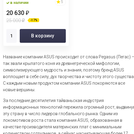
DVD-...
5
в наличии
20 630
₽
25 000
-17%
₽
В корзину
Название компании ASUS происходит от слова Pegasus (Пегас) 
так звали крылатого коня из древнегреческой мифологии,
символизирующего мудрость и знания, поэтому бренд ASUS
воплощает в себе силу, дух творчества и чистоту этого существа
С каждым новым продуктом компании ASUS покоряются все
новые вершины.
За последние десятилетия тайваньская индустрия
информационных технологий пережила огромный рост, выдвину
эту страну в число лидеров глобального рынка. Одним из
локомотивов роста стала компания ASUS, образованная в
качестве производителя материнских плат с минимальным
количеством сотрудников, а сейчас насчитывающая более 17